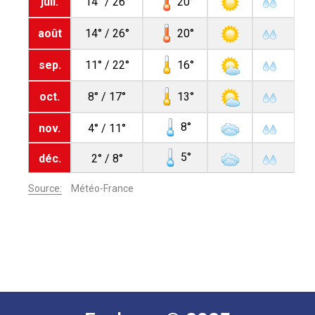
20
juil.
14° / 26°
20
août
14° / 26°
16
sep.
11° / 22°
13
oct.
8° / 17°
8
nov.
4° / 11°
5
déc.
2° / 8°
Source:
Météo-France