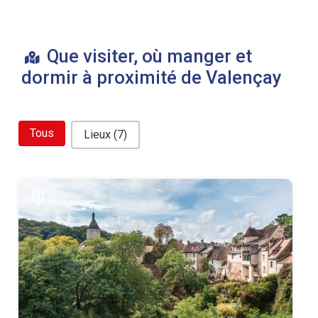
Que visiter, où manger et
dormir à proximité de Valençay
bouton filtre related
Tous
Lieux
(7)