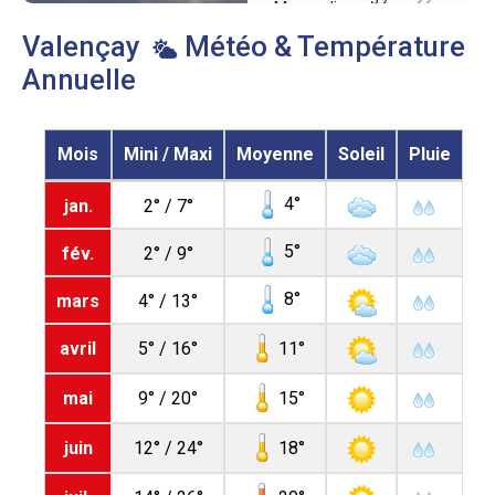
Mercredi
Valençay
Météo & Température
Annuelle
Mois
Mini / Maxi
Moyenne
Soleil
Pluie
4
jan.
2° / 7°
5
fév.
2° / 9°
8
mars
4° / 13°
11
avril
5° / 16°
15
mai
9° / 20°
18
juin
12° / 24°