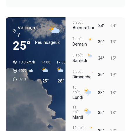
6 août
28°
14°
Valença
Aujourd'hui
y
7 août
25°
30°
13°
Peu nuageux
Demain
8 août
34°
15°
Samedi
13.3 km/h
14:00
17:00
20:00
23:00
02:00
05:00
1022
mb
9 août
36°
19°
Dimanche
37
%
25°
28°
27°
21°
16°
13°
10
août
33°
18°
Lundi
11
août
35°
18°
Mardi
12 août
39°
22°