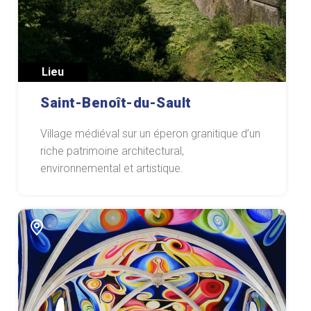
Lieu
Saint-Benoît-du-Sault
Village médiéval sur un éperon granitique d’un
riche patrimoine architectural,
environnemental et artistique.