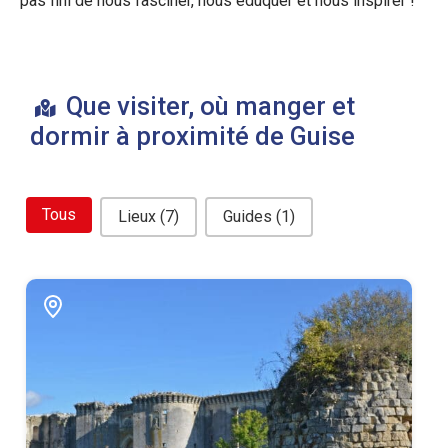
pas fini de nous fasciner, nous éduquer et nous inspirer !
Que visiter, où manger et
dormir à proximité de Guise
bouton filtre related
Tous
Lieux
(7)
Guides
(1)