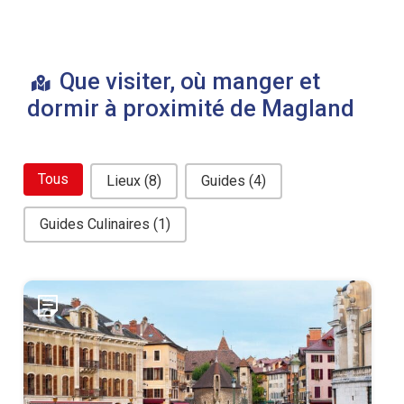
Que visiter, où manger et
dormir à proximité de Magland
bouton filtre related
Tous
Lieux
(8)
Guides
(4)
Guides Culinaires
(1)