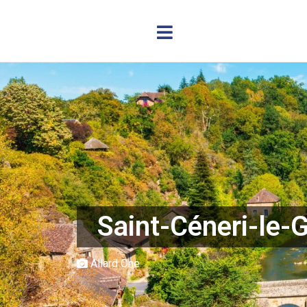
Saint-Céneri-le-G
Allard One