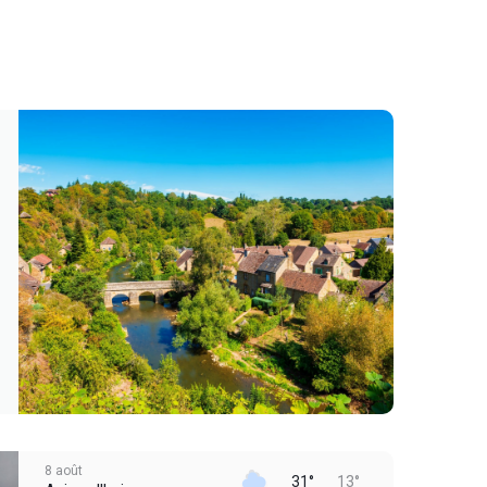
8 août
31°
13°