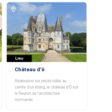
Lieu
Château d’ô
Réalisation sur pilotis bâtie au
centre d'un étang, le château d'Ô est
le fleuron de l'architecture
normande.