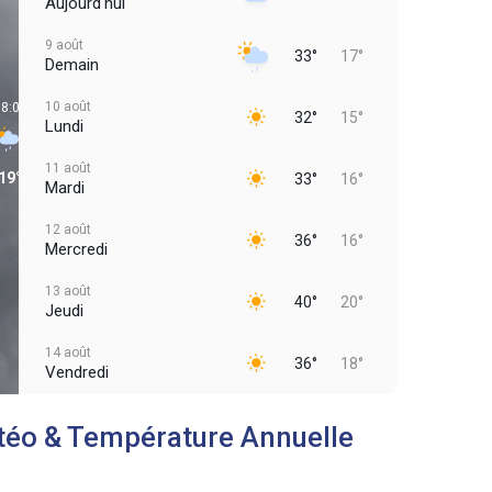
Aujourd'hui
9 août
33°
17°
Demain
10 août
8:00
11:00
14:00
17:00
32°
15°
Lundi
11 août
19°
26°
31°
33°
33°
16°
Mardi
12 août
36°
16°
Mercredi
13 août
40°
20°
Jeudi
14 août
36°
18°
Vendredi
éo & Température Annuelle