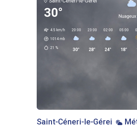
Saint-Céneri-le-Gérei
30°
Nuageux
4.5 km/h
20:00
23:00
02:00
05:00
0
1014
mb
21
%
30°
28°
24°
18°
Saint-Céneri-le-Gérei
Mét