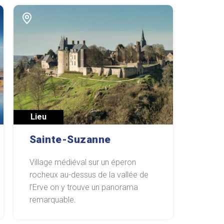
Lieu
Sainte-Suzanne
Village médiéval sur un éperon
rocheux au-dessus de la vallée de
l'Erve on y trouve un panorama
remarquable.