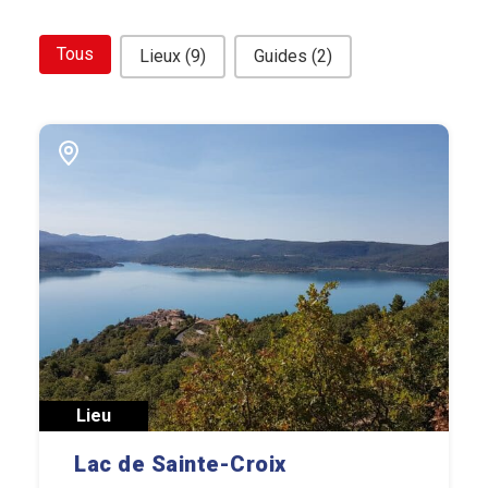
bouton filtre related
Tous
Lieux
(9)
Guides
(2)
Lieu
Lac de Sainte-Croix