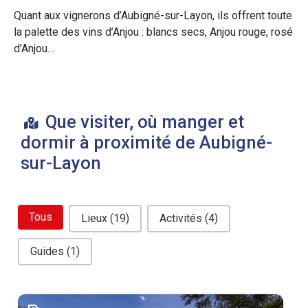
Quant aux vignerons d’Aubigné-sur-Layon, ils offrent toute
la palette des vins d’Anjou : blancs secs, Anjou rouge, rosé
d’Anjou…
Que visiter, où manger et
dormir à proximité de Aubigné-
sur-Layon
bouton filtre related
Tous
Lieux
(19)
Activités
(4)
Guides
(1)