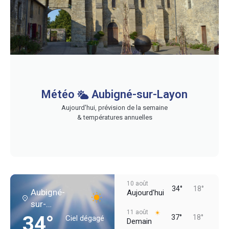
Météo
Aubigné-sur-Layon
Aujourd'hui, prévision de la semaine
& températures annuelles
10 août
34°
18°
Aubigné-
Aujourd'hui
sur-
11 août
Layon
34°
37°
18°
Ciel dégagé
Demain