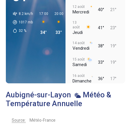
12 août
40°
21°
Mercredi
8.2 km/h
17:00
20:00
23:00
02:00
05:00
08:00
1017
mb
13
août
41°
23°
32
%
Jeudi
34°
33°
26°
22°
19°
19°
14 août
38°
19°
Vendredi
15 août
33°
19°
Samedi
16 août
36°
17°
Dimanche
Aubigné-sur-Layon
Météo &
Température Annuelle
Source:
Météo-France