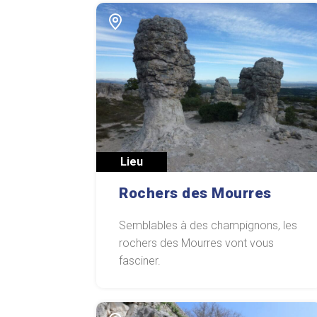
Lieu
Rochers des Mourres
Semblables à des champignons, les
rochers des Mourres vont vous
fasciner.