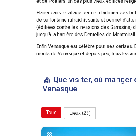
et de Poitiers, un des plus vieux édifices relig
Flâner dans le village permet d’admirer ses be
de sa fontaine rafraichissante et permet d’att
(édifiées contre les invasions des Sarrasins) d
jusqu’à la barrière des Dentelles de Montmirai
Enfin Venasque est célèbre pour ses cerises. E
monts de Venasque et depuis peu, tous les ans, 
Que visiter, où manger 
Venasque
bouton filtre related
Tous
Lieux
(23)