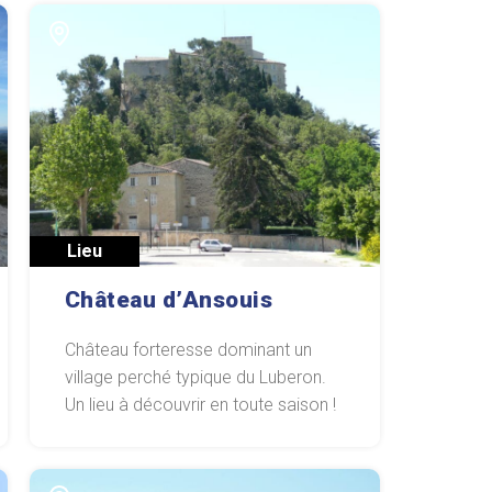
Lieu
Château d’Ansouis
Château forteresse dominant un
village perché typique du Luberon.
Un lieu à découvrir en toute saison !