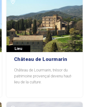
Lieu
Château de Lourmarin
Château de Lourmarin, trésor du
patrimoine provençal devenu haut-
lieu de la culture.