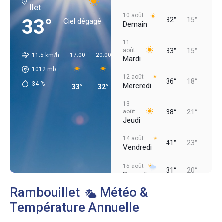
llet
10 août
33°
32°
15°
Ciel dégagé
Demain
11
août
33°
15°
11.5 km/h
17:00
20:00
23:00
02:00
05:00
08:00
Mardi
1012
mb
12 août
36°
18°
34
%
Mercredi
33°
32°
26°
19°
18°
20°
13
août
38°
21°
Jeudi
14 août
41°
23°
Vendredi
15 août
31°
20°
Samedi
Rambouillet
Météo &
Température Annuelle