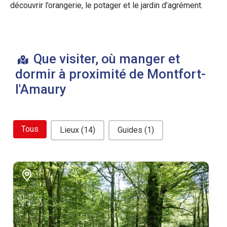
découvrir l’orangerie, le potager et le jardin d’agrément.
Que visiter, où manger et
dormir à proximité de Montfort-
l'Amaury
bouton filtre related
Tous
Lieux
(14)
Guides
(1)