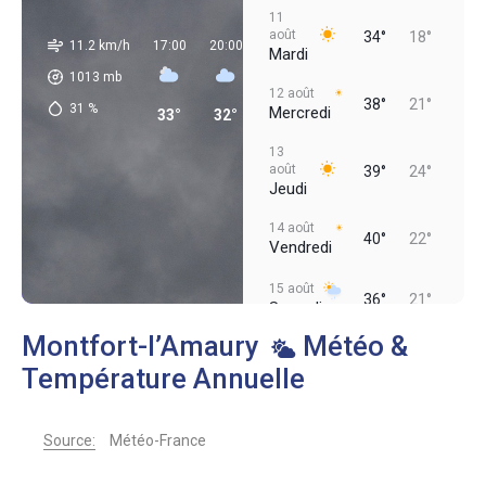
11
août
34°
18°
11.2 km/h
17:00
20:00
23:00
02:00
05:00
08:00
Mardi
1013
mb
12 août
38°
21°
31
%
Mercredi
33°
32°
22°
20°
18°
17°
13
août
39°
24°
Jeudi
14 août
40°
22°
Vendredi
15 août
36°
21°
Samedi
Montfort-l’Amaury
Météo &
Température Annuelle
Source:
Météo-France