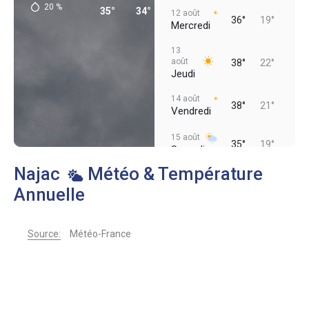
20
%
35°
34°
26°
20°
20°
19°
12 août
36°
19°
Mercredi
13
août
38°
22°
Jeudi
14 août
38°
21°
Vendredi
15 août
35°
19°
Samedi
Najac
Météo & Température
Annuelle
Source:
Météo-France