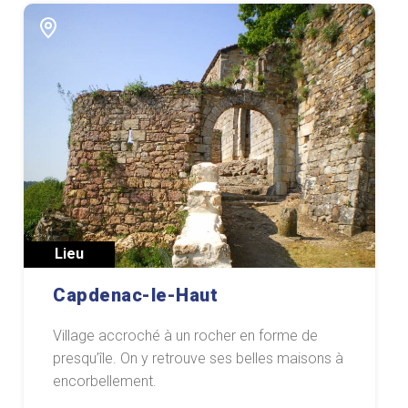
Lieu
Capdenac-le-Haut
Village accroché à un rocher en forme de
presqu’île. On y retrouve ses belles maisons à
encorbellement.