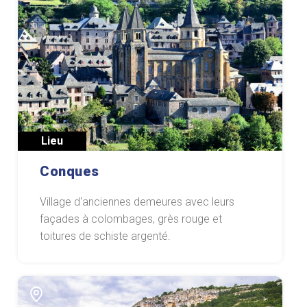
Lieu
Conques
Village d'anciennes demeures avec leurs
façades à colombages, grès rouge et
toitures de schiste argenté.