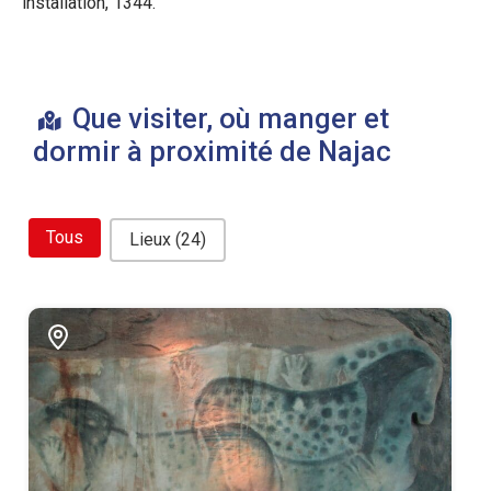
installation, 1344.
Que visiter, où manger et
dormir à proximité de Najac
bouton filtre related
Tous
Lieux
(24)