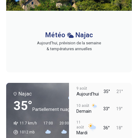
Météo
Najac
Aujourd'hui, prévision de la semaine
& températures annuelles
9 août
35°
21°
Najac
Aujourd'hui
35°
10 août
33°
19°
Partiellement nuageux
Demain
11
11.7 km/h
17:00
20:00
23:00
02:00
05:00
08:00
août
36°
18°
1012
mb
Mardi