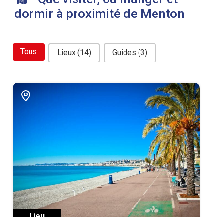
dormir à proximité de Menton
bouton filtre related
Tous
Lieux
(14)
Guides
(3)
Lieu