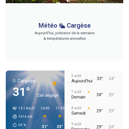
Météo
Cargèse
Aujourd'hui, prévision de la semaine
& températures annuelles
6 août
33°
24°
Cargèse
Aujourd'hui
31°
7 août
34°
25°
Ciel dégagé
Demain
8 août
13.1 km/h
14:00
17:00
20:00
23:00
02:00
05:00
29°
23°
Samedi
1016
mb
9 août
65
%
31°
33°
29°
27°
25°
25°
29°
24°