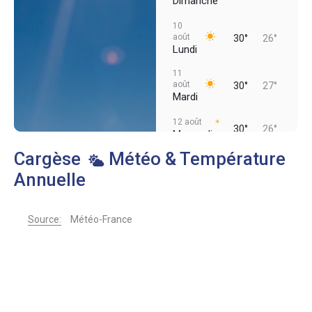
Dimanche
10
août
30°
26°
Lundi
11
août
30°
27°
Mardi
12 août
30°
26°
Mercredi
Cargèse
Météo & Température
Annuelle
Source:
Météo-France